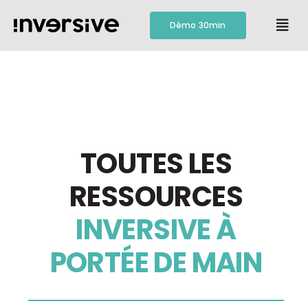
Passer
au
Démo 30min
Togg
contenu
Navi
Fonctionnalités
Tarification
Ressources
TOUTES LES
RESSOURCES
Contact
INVERSIVE À
PORTÉE DE MAIN