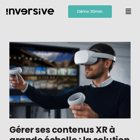
Passer
au
Démo 30min
Togg
contenu
Navi
Fonctionnalités
Tarification
Ressources
Contact
Gérer ses contenus XR à